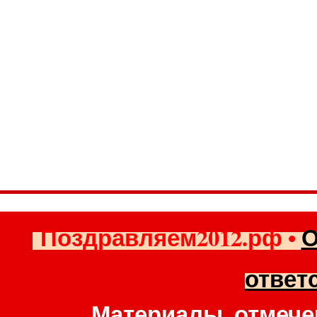
Поздравляем2012.рф
•
О
ответ
Материалы, отмече