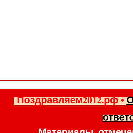
Поздравляем2012.рф
•
О
ответ
Материалы, отмече