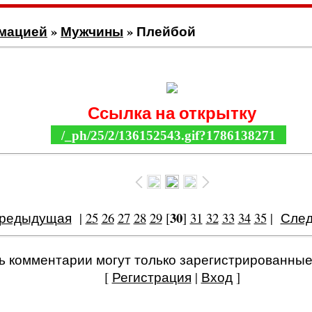
имацией
»
Мужчины
» Плейбой
КАРТИНКА АНИМАЦИЯ Плейбой
Ссылка на открытку
/_ph/25/2/136152543.gif?1786138271
30
Предыдущая
|
25
26
27
28
29
[
]
31
32
33
34
35
|
След
ь комментарии могут только зарегистрированные
[
Регистрация
|
Вход
]