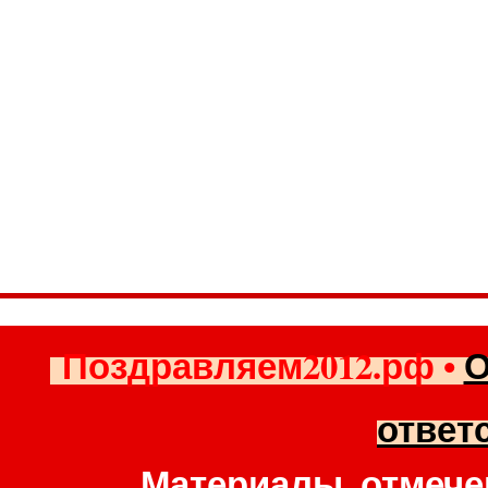
Поздравляем2012.рф
•
О
ответ
Материалы, отмече