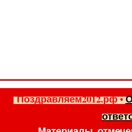
Поздравляем2012.рф
•
О
ответ
Материалы, отмече