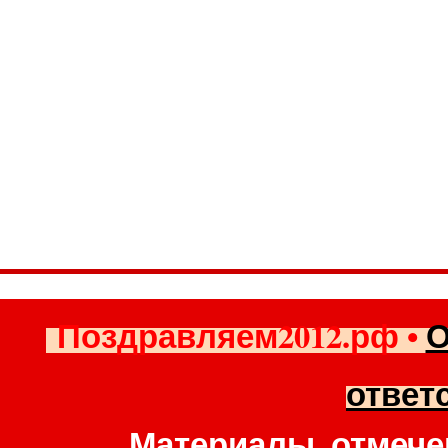
Поздравляем2012.рф
•
О
ответ
Материалы, отмече