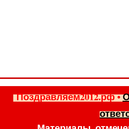
Поздравляем2012.рф
•
О
ответ
Материалы, отмече