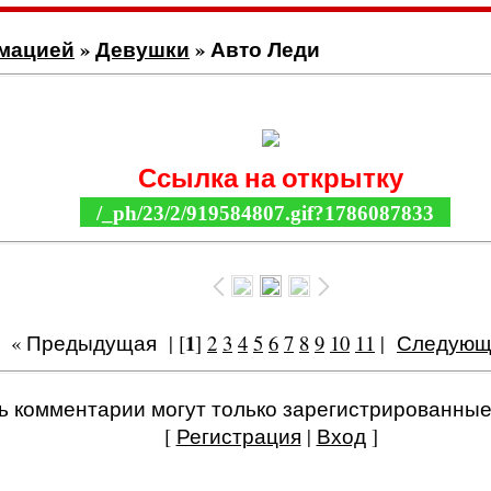
имацией
»
Девушки
» Авто Леди
КАРТИНКА АНИМАЦИЯ Авто Леди
Ссылка на открытку
/_ph/23/2/919584807.gif?1786087833
1
« Предыдущая
| [
]
2
3
4
5
6
7
8
9
10
11
|
Следующ
ь комментарии могут только зарегистрированные
[
Регистрация
|
Вход
]