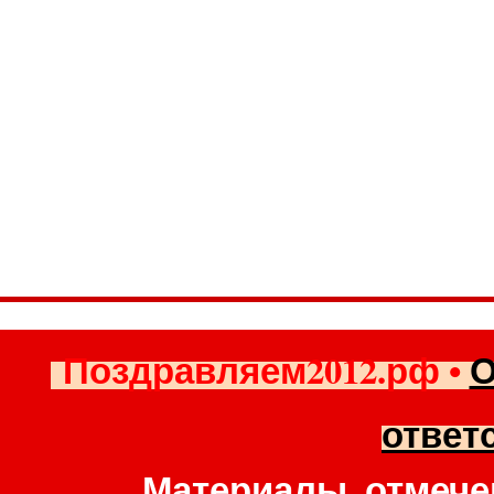
Поздравляем2012.рф
•
О
ответ
Материалы, отмече