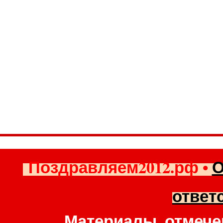
Поздравляем2012.рф
•
О
ответ
Материалы, отмече