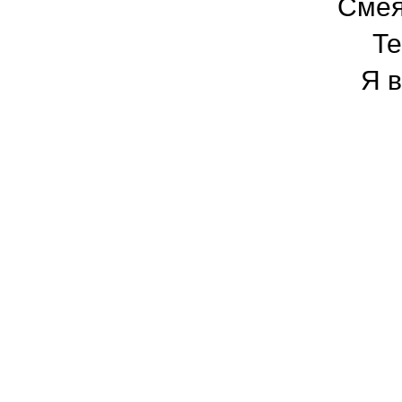
Смея
Те
Я 