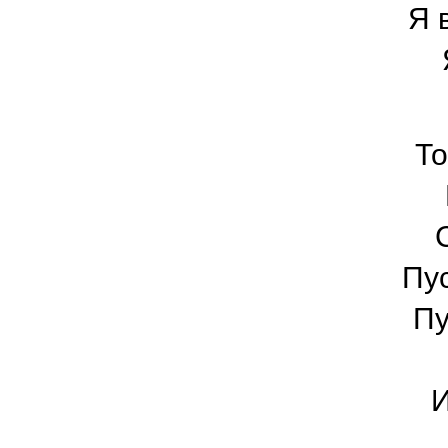
Я 
То
Пус
Пу
И