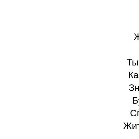
Ж
Ты
Ка
Зн
Б
Сп
Жит