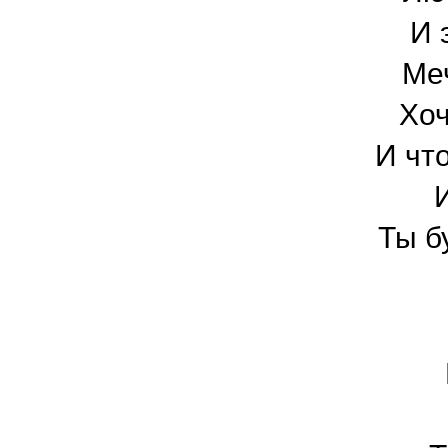
И 
Меч
Хоч
И чт
Ты б