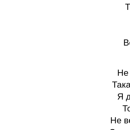
Т
В
Не 
Така
Я д
Т
Не в