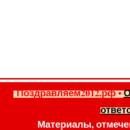
Поздравляем2012.рф
•
О
ответ
Материалы, отмече