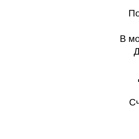
По
В м
Д
Сч