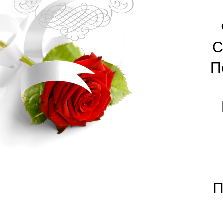
С
П
П