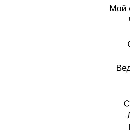
Мой 
Вед
С