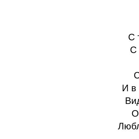
С 
С
С
И в
Ви
О
Любл