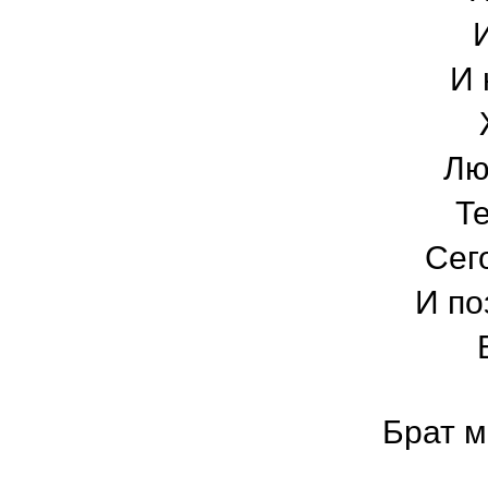
И 
Лю
Т
Сег
И по
Брат м