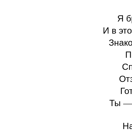
Я б
И в эт
Знако
П
Сп
От
Го
Ты —
На