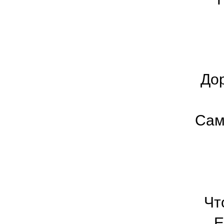
Дор
Сам
Чт
Е