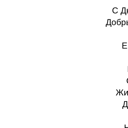
С Д
Добр
Е
Жи
Д