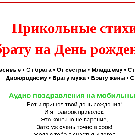
Прикольные стих
брату на День рожде
асивые
•
От брата
•
От сестры
•
Младшему
•
Ст
Двоюродному
•
Брату мужа
•
Брату жены
•
С
Аудио поздравления на мобильн
Вот и пришел твой день рождения!
И я подарок приволок.
Это конечно не варение,
Зато уж очень точно в срок!
Желаю тебе я счастья и покоя