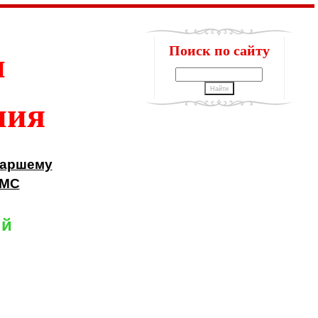
и
Поиск по сайту
ния
аршему
МС
ый