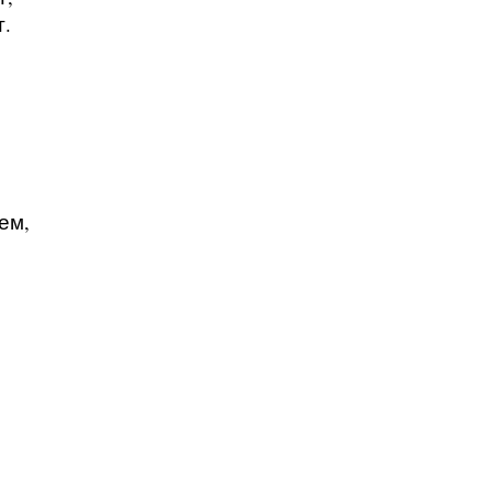
т.
ем,