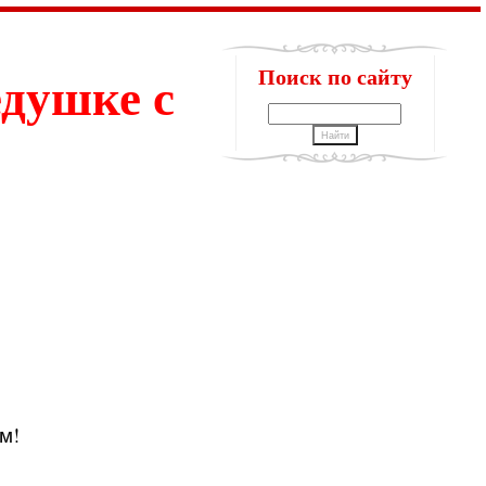
едушке с
Поиск по сайту
м!