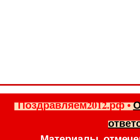
Поздравляем2012.рф
•
О
ответ
Материалы, отмече