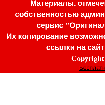
Материалы, отмече
собственностью админ
сервис "Оригина
Их копирование возможно
ссылки на сай
Copyrigh
Бесплатн